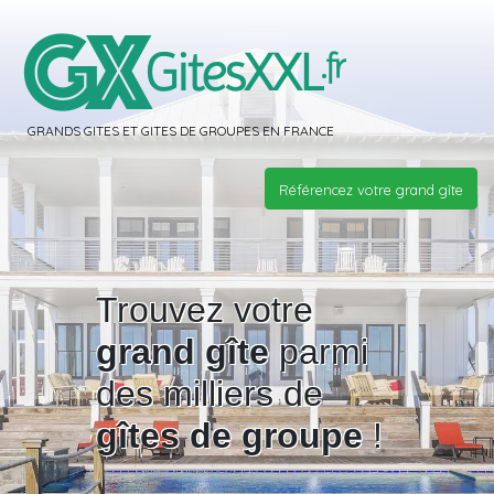
GRANDS GITES ET GITES DE GROUPES EN FRANCE
Référencez votre grand gîte
Trouvez votre
grand gîte
parmi
des milliers de
gîtes de groupe
!