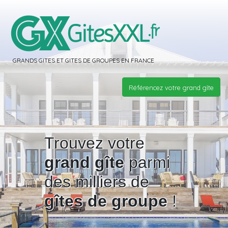
GRANDS GITES ET GITES DE GROUPES EN FRANCE
Référencez votre grand gîte
Trouvez votre
grand gîte
parmi
des milliers de
gîtes de groupe
!