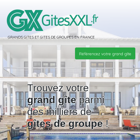
GRANDS GITES ET GITES DE GROUPES EN FRANCE
Référencez votre grand gîte
Trouvez votre
grand gîte
parmi
des milliers de
gîtes de groupe
!