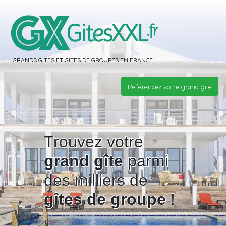
GRANDS GITES ET GITES DE GROUPES EN FRANCE
Référencez votre grand gîte
Trouvez votre
grand gîte
parmi
des milliers de
gîtes de groupe
!