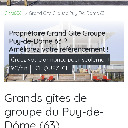
GitesXXL
Grand Gite Groupe Puy-De-Dôme 63
Propriétaire Grand Gite Groupe
Puy-de-Dôme 63 ?
Améliorez votre référencement !
Créez votre annonce pour seulement
19€/an
CLIQUEZ ICI
Grands gîtes de
groupe du Puy-de-
Dôme (63)