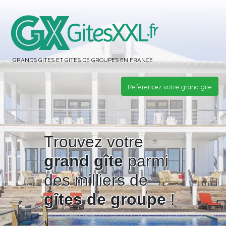
GRANDS GITES ET GITES DE GROUPES EN FRANCE
Référencez votre grand gîte
Trouvez votre
grand gîte
parmi
des milliers de
gîtes de groupe
!