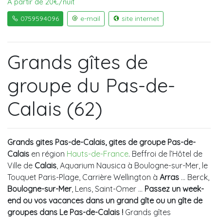
À partir de 20€/nuit
0759594096
e-mail
site internet
Grands gîtes de
groupe du Pas-de-
Calais (62)
Grands gites Pas-de-Calais, gites de groupe Pas-de-
Calais
en région
Hauts-de-France
. Beffroi de l’Hôtel de
Ville de
Calais
, Aquarium Nausica à Boulogne-sur-Mer, le
Touquet Paris-Plage, Carrière Wellington à
Arras
... Berck,
Boulogne-sur-Mer
, Lens, Saint-Omer …
Passez un week-
end ou vos vacances dans un grand gîte ou un gîte de
groupes dans Le Pas-de-Calais !
Grands gîtes