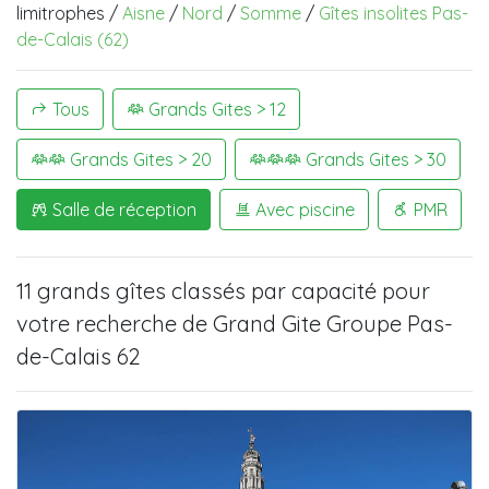
limitrophes /
Aisne
/
Nord
/
Somme
/
Gîtes insolites Pas-
de-Calais (62)
Tous
Grands Gites > 12
Grands Gites > 20
Grands Gites > 30
Salle de réception
Avec piscine
PMR
11 grands gîtes
classés par capacité pour
votre recherche de
Grand Gite Groupe Pas-
de-Calais 62