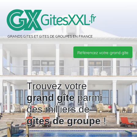
GRANDS GITES ET GITES DE GROUPES EN FRANCE
Référencez votre grand gîte
Trouvez votre
grand gîte
parmi
des milliers de
gîtes de groupe
!