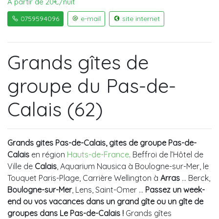
À partir de 20€/nuit
0759594096
e-mail
site internet
Grands gîtes de
groupe du Pas-de-
Calais (62)
Grands gites Pas-de-Calais, gites de groupe Pas-de-
Calais
en région
Hauts-de-France
. Beffroi de l’Hôtel de
Ville de
Calais
, Aquarium Nausica à Boulogne-sur-Mer, le
Touquet Paris-Plage, Carrière Wellington à
Arras
... Berck,
Boulogne-sur-Mer
, Lens, Saint-Omer …
Passez un week-
end ou vos vacances dans un grand gîte ou un gîte de
groupes dans Le Pas-de-Calais !
Grands gîtes