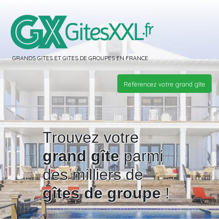
GRANDS GITES ET GITES DE GROUPES EN FRANCE
Référencez votre grand gîte
Trouvez votre
grand gîte
parmi
des milliers de
gîtes de groupe
!