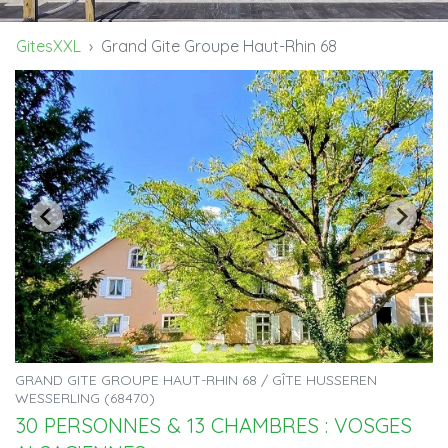
GitesXXL
Grand Gite Groupe Haut-Rhin 68
GRAND GITE GROUPE HAUT-RHIN 68 / GÎTE HUSSEREN
WESSERLING (68470)
30 PERSONNES & 13 CHAMBRES : VOSGES