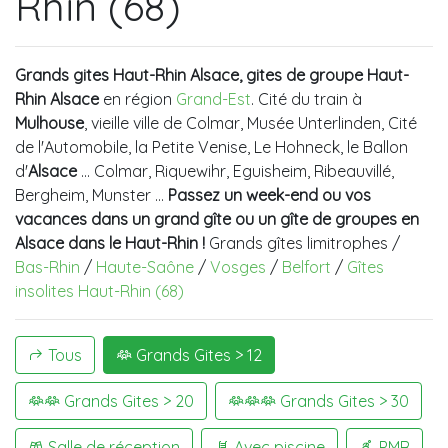
Rhin (68)
Grands gites Haut-Rhin Alsace, gites de groupe Haut-
Rhin Alsace
en région
Grand-Est
. Cité du train à
Mulhouse
, vieille ville de Colmar, Musée Unterlinden, Cité
de l'Automobile, la Petite Venise, Le Hohneck, le Ballon
d'
Alsace
... Colmar, Riquewihr, Eguisheim, Ribeauvillé,
Bergheim, Munster …
Passez un week-end ou vos
vacances dans un grand gîte ou un gîte de groupes en
Alsace dans le Haut-Rhin !
Grands gîtes limitrophes /
Bas-Rhin
/
Haute-Saône
/
Vosges
/
Belfort
/
Gîtes
insolites Haut-Rhin (68)
Tous
Grands Gites > 12
Grands Gites > 20
Grands Gites > 30
Salle de réception
Avec piscine
PMR