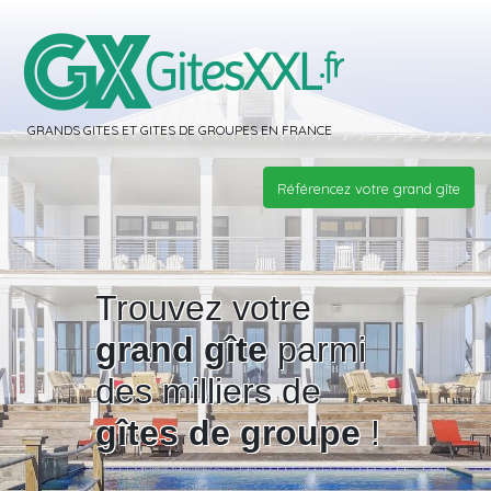
GRANDS GITES ET GITES DE GROUPES EN FRANCE
Référencez votre grand gîte
Trouvez votre
grand gîte
parmi
des milliers de
gîtes de groupe
!