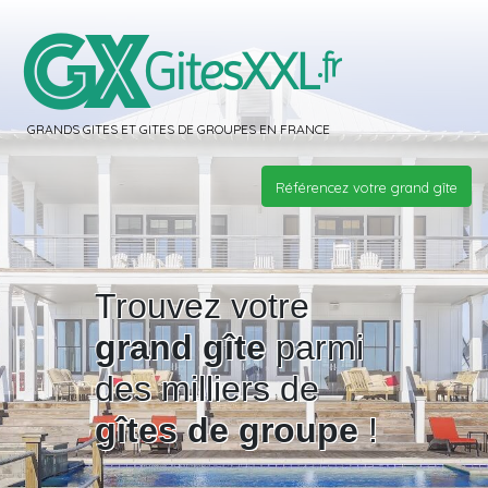
GRANDS GITES ET GITES DE GROUPES EN FRANCE
Référencez votre grand gîte
Trouvez votre
grand gîte
parmi
des milliers de
gîtes de groupe
!