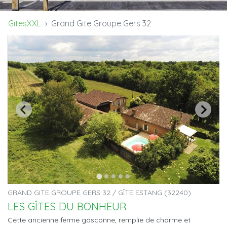
GitesXXL
Grand Gite Groupe Gers 32
GRAND GITE GROUPE GERS 32 / GÎTE ESTANG (32240)
LES GÎTES DU BONHEUR
Cette ancienne ferme gasconne, remplie de charme et