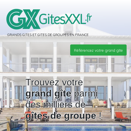
GRANDS GITES ET GITES DE GROUPES EN FRANCE
Référencez votre grand gîte
Trouvez votre
grand gîte
parmi
des milliers de
gîtes de groupe
!