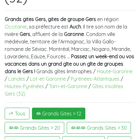
Grands gites Gers, gites de groupe Gers
en région
Occitanie
, sa préfecture est
Auch
. Il tire son nom de la
rivière
Gers
, affluent de la
Garonne
. Condom ville
médiévale, territoire de l’Armagnac, la Villa Gallo-
romaine de Séviac. Montréal, Marciac, Nogaro, Mirande,
Lavardens, Eauze, Fourcès …
Passez un week-end ou vos
vacances dans un grand gîte ou un gîte de groupes
dans le
Gers
!
Grands gîtes limitrophes /
Haute-Garonne
/
Landes
/
Lot-et-Garonne
/
Pyrénées-Atlantiques
/
Hautes-Pyrénées
/
Tarn-et-Garonne
/
Gîtes insolites
Gers (32)
Tous
Grands Gites > 12
Grands Gites > 20
Grands Gites > 30