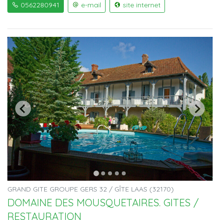
0562280941
e-mail
site internet
GRAND GITE GROUPE GERS 32 / GÎTE LAAS (32170)
DOMAINE DES MOUSQUETAIRES. GITES /
RESTAURATION