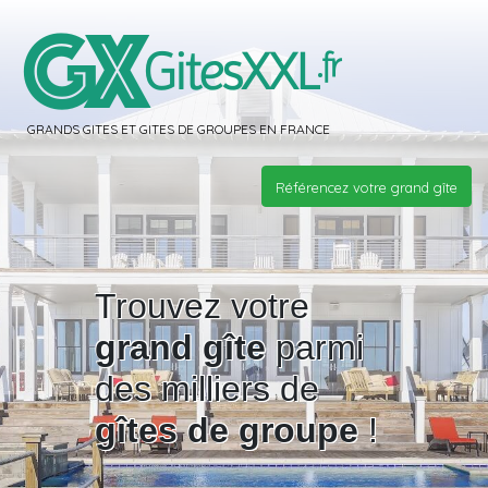
GRANDS GITES ET GITES DE GROUPES EN FRANCE
Référencez votre grand gîte
Trouvez votre
grand gîte
parmi
des milliers de
gîtes de groupe
!