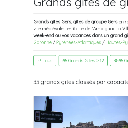
Grands gîtes de g
Grands gites Gers, gites de groupe Gers
en r
ville médiévale, territoire de l’Armagnac, la
week-end ou vos vacances dans un grand gît
Garonne
/
Pyrénées-Atlantiques
/
Hautes-Py
Tous
Grands Gites > 12
Gr
33 grands gîtes
classés par capacit