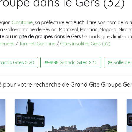
roupe dans le Gers (32)
égion
Occitanie
, sa préfecture est
Auch
. Il tire son nom de la 
 Villa Gallo-romaine de Séviac. Montréal, Marciac, Nogaro, Mir
e ou un gîte de groupes dans le
Gers
!
Grands gîtes limitrop
rénées
/
Tarn-et-Garonne
/
Gîtes insolites Gers (32)
ands Gites > 20
Grands Gites > 30
Salle de
é pour votre recherche de
Grand Gite Groupe Ger