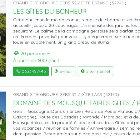
GRAND GITE GROUPE GERS 32 / GÎTE ESTANG (32240)
LES GÎTES DU BONHEUR
Cette ancienne ferme gasconne, remplie de charme et entièr
accueillir jusqu'à 20 couchages. L'immensité des jardins, les t
séduiront. Le calme de la campagne gersoise sera parfait po
entièrement privatisé pour vous. Il y a également sur place 
louer en supplément, un grand préau de 80m2.
20 personnes
À partir de 600€/nuit
0633427445
e-mail
site internet
GRAND GITE GROUPE GERS 32 / GÎTE LAAS (32170)
DOMAINE DES MOUSQUETAIRES. GITES /
Gers ... Gascogne. Dans un ancien Relais de Poste Plateau d'
Gascogne), Route des Bastides ( Mirande / Marciac) et à de
Mousquetaires est la propriété idéale et ses trois Gites qui p
vos vacances / réunion de familles / Anniversaire / séminaires
demi-pension. Restauration sur place possible / cours de cui