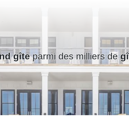
nd gîte
parmi des milliers de
g