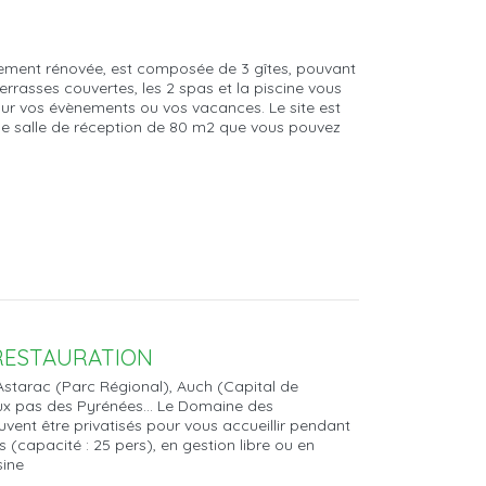
ement rénovée, est composée de 3 gîtes, pouvant
errasses couvertes, les 2 spas et la piscine vous
ur vos évènements ou vos vacances. Le site est
une salle de réception de 80 m2 que vous pouvez
 RESTAURATION
Astarac (Parc Régional), Auch (Capital de
ux pas des Pyrénées... Le Domaine des
euvent être privatisés pour vous accueillir pendant
 (capacité : 25 pers), en gestion libre ou en
sine