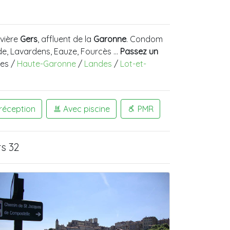
rivière
Gers
, affluent de la
Garonne
. Condom
ande, Lavardens, Eauze, Fourcès …
Passez un
hes /
Haute-Garonne
/
Landes
/
Lot-et-
 réception
Avec piscine
PMR
s 32