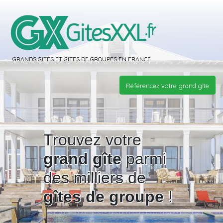
GRANDS GITES ET GITES DE GROUPES EN FRANCE
Référencez votre grand gîte
Trouvez votre
grand gîte
parmi
des milliers de
gîtes de groupe
!