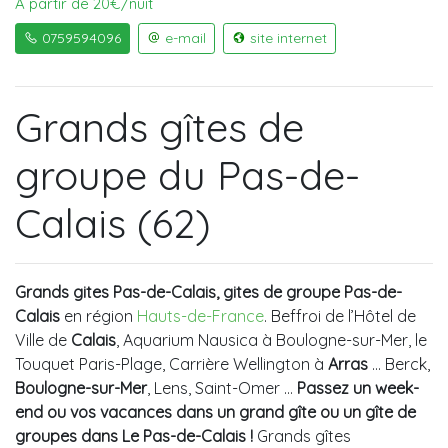
À partir de 20€/nuit
0759594096
e-mail
site internet
Grands gîtes de
groupe du Pas-de-
Calais (62)
Grands gites Pas-de-Calais, gites de groupe Pas-de-
Calais
en région
Hauts-de-France
. Beffroi de l’Hôtel de
Ville de
Calais
, Aquarium Nausica à Boulogne-sur-Mer, le
Touquet Paris-Plage, Carrière Wellington à
Arras
... Berck,
Boulogne-sur-Mer
, Lens, Saint-Omer …
Passez un week-
end ou vos vacances dans un grand gîte ou un gîte de
groupes dans Le Pas-de-Calais !
Grands gîtes