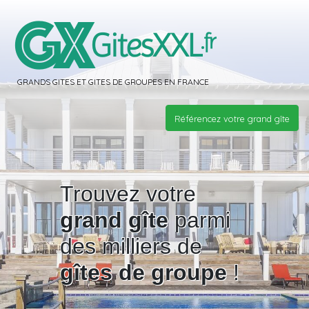
GRANDS GITES ET GITES DE GROUPES EN FRANCE
Référencez votre grand gîte
Trouvez votre
grand gîte
parmi
des milliers de
gîtes de groupe
!