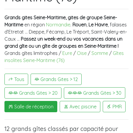
Grands gites Seine-Maritime, gites de groupe Seine-
Maritime
en région
Normandie
.
Rouen
,
Le Havre
, falaises
d’Etretat ... Dieppe, Fécamp, Le Tréport, Saint-Valery-en-
Caux …
Passez un week-end ou vos vacances dans un
grand gîte ou un gîte de groupes en Seine-Maritime !
Grands gîtes limitrophes /
Eure
/
Oise
/
Somme
/
Gîtes
insolites Seine-Maritime (76)
Tous
Grands Gites > 12
Grands Gites > 20
Grands Gites > 30
Salle de réception
Avec piscine
PMR
12 grands gîtes
classés par capacité pour