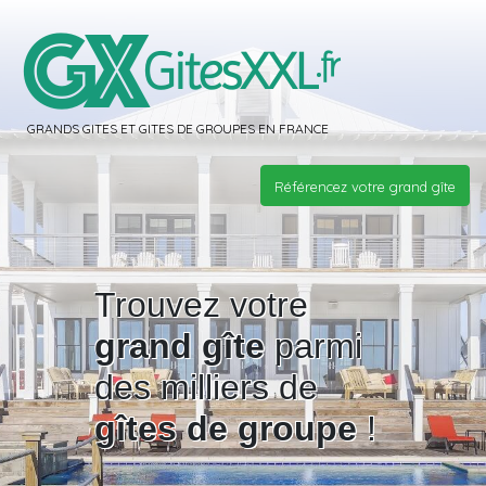
GRANDS GITES ET GITES DE GROUPES EN FRANCE
Référencez votre grand gîte
Trouvez votre
grand gîte
parmi
des milliers de
gîtes de groupe
!