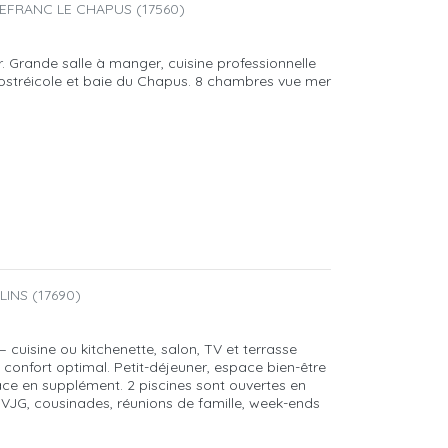
EFRANC LE CHAPUS (17560)
r. Grande salle à manger, cuisine professionnelle
ostréicole et baie du Chapus. 8 chambres vue mer
INS (17690)
uisine ou kitchenette, salon, TV et terrasse
 confort optimal. Petit-déjeuner, espace bien-être
ce en supplément. 2 piscines sont ouvertes en
VJG, cousinades, réunions de famille, week-ends