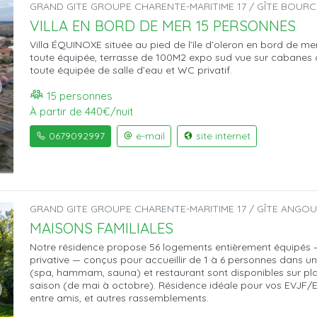
GRAND GITE GROUPE CHARENTE-MARITIME 17 / GÎTE BOURC
VILLA EN BORD DE MER 15 PERSONNES
Villa ÉQUINOXE située au pied de l’île d’oleron en bord de me
toute équipée, terrasse de 100M2 expo sud vue sur cabanes 
toute équipée de salle d’eau et WC privatif.
15 personnes
À partir de 440€/nuit
0679092997
e-mail
site internet
GRAND GITE GROUPE CHARENTE-MARITIME 17 / GÎTE ANGOUL
MAISONS FAMILIALES
Notre résidence propose 56 logements entièrement équipés — c
privative — conçus pour accueillir de 1 à 6 personnes dans un
(spa, hammam, sauna) et restaurant sont disponibles sur pla
saison (de mai à octobre). Résidence idéale pour vos EVJF/E
entre amis, et autres rassemblements.