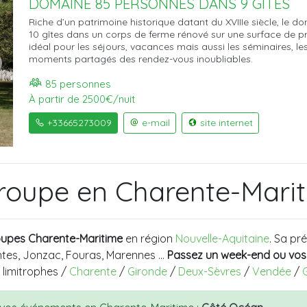
DOMAINE 85 PERSONNES DANS 9 GÎTES
Riche d’un patrimoine historique datant du XVIIIe siècle, l
10 gîtes dans un corps de ferme rénové sur une surface de pr
idéal pour les séjours, vacances mais aussi les séminaires, le
moments partagés des rendez-vous inoubliables.
85 personnes
À partir de 2500€/nuit
+33665273009
e-mail
site internet
roupe en Charente-Marit
roupes Charente-Maritime
en région
Nouvelle-Aquitaine
. Sa pr
intes, Jonzac, Fouras, Marennes …
Passez un week-end ou vos 
 limitrophes /
Charente
/
Gironde
/
Deux-Sèvres
/
Vendée
/