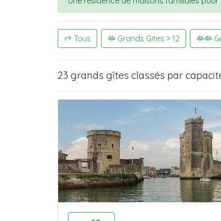
Une résidence de maisons familiales pour
Tous
Grands Gites > 12
Gr
23 grands gîtes
classés par capacit