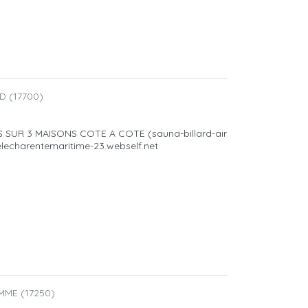
D (17700)
 SUR 3 MAISONS COTE A COTE (sauna-billard-air
itelecharentemaritime-23.webself.net
MME (17250)