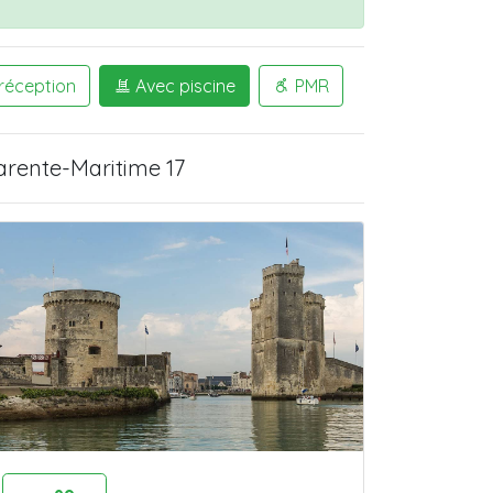
 réception
Avec piscine
PMR
rente-Maritime 17