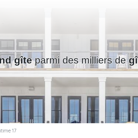
nd gîte
parmi des milliers de
g
time 17