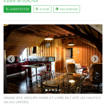
À partir de 550€/nuit
0684330328
e-mail
site internet
GRAND GITE GROUPE MAINE-ET-LOIRE 49 / GÎTE LES HAUTS D
ANJOU (49330)