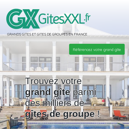
GRANDS GITES ET GITES DE GROUPES EN FRANCE
Référencez votre grand gîte
Trouvez votre
grand gîte
parmi
des milliers de
gîtes de groupe
!