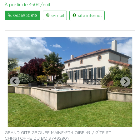
À partir de 450€/nuit
0636930818
e-mail
site internet
GRAND GITE GROUPE MAINE-ET-LOIRE 49 / GÎTE ST
CHRISTOPHE DU BOIS (49280)