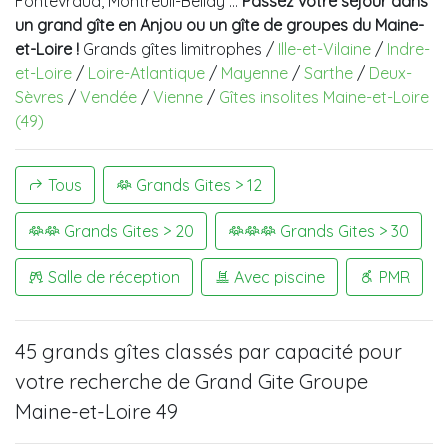
Fontevraud, Montreuil-Bellay …
Passez votre séjour dans
un grand gîte en Anjou ou un gîte de groupes du Maine-
et-Loire !
Grands gîtes limitrophes /
Ille-et-Vilaine
/
Indre-
et-Loire
/
Loire-Atlantique
/
Mayenne
/
Sarthe
/
Deux-
Sèvres
/
Vendée
/
Vienne
/
Gîtes insolites Maine-et-Loire
(49)
Tous
Grands Gites > 12
Grands Gites > 20
Grands Gites > 30
Salle de réception
Avec piscine
PMR
45 grands gîtes
classés par capacité pour
votre recherche de
Grand Gite Groupe
Maine-et-Loire 49